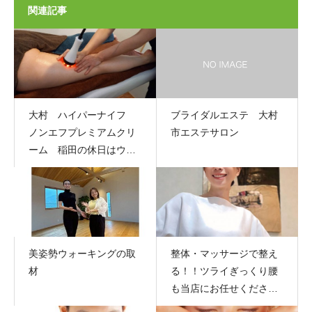
関連記事
大村 ハイパーナイフ
ブライダルエステ 大村
ノンエフプレミアムクリ
市エステサロン
ーム 稲田の休日はウォ
ーキング 差し入れ
美姿勢ウォーキングの取
整体・マッサージで整え
材
る！！ツライぎっくり腰
も当店にお任せください
☆彡