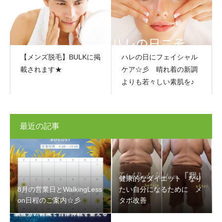
【メンズ脱毛】BULKに掲
ハレの日にフェイシャル
載されます★
ケア☆彡 晴れ着の新調
よりも若々しい素肌を♪
最近の記事
健康的なダイエット なり
8月の営業日とWalkingLess
たい自分になるために メ
on日程のご案内☆彡
タボ改善