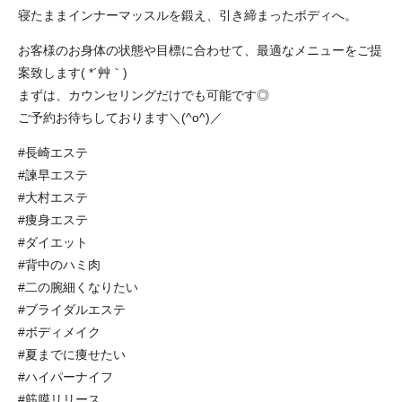
寝たままインナーマッスルを鍛え、引き締まったボディへ。
お客様のお身体の状態や目標に合わせて、最適なメニューをご提
案致します( *´艸｀)
まずは、カウンセリングだけでも可能です◎
ご予約お待ちしております＼(^o^)／
#長崎エステ
#諫早エステ
#大村エステ
#痩身エステ
#ダイエット
#背中のハミ肉
#二の腕細くなりたい
#ブライダルエステ
#ボディメイク
#夏までに痩せたい
#ハイパーナイフ
#筋膜リリース