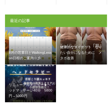
最近の記事
健康的なダイエット なり
8月の営業日とWalkingLess
たい自分になるために メ
on日程のご案内☆彡
タボ改善
リニューアルメニュー★ヘ
ッドマッサージ40分 5800
円→5000円