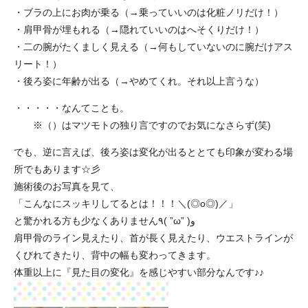
・ブラの上にお肉が乗る（→乗っていいのは化粧ノリだけ！）
・肩甲骨が埋もれる（→隠れていいのはへそくりだけ！）
・二の腕がたくましく見える（→何もしていないのに腕だけアス
リート！）
・後ろ姿に年齢が出る（→やめてくれ。それ以上言うな）
・・・・・なんてことも。
※（）はマツモトの独り言ですのでお気になさらず(笑)
でも、逆に言えば、後ろ姿は変化が出るととても印象が変わる場
所でもあります☆彡
施術後のお写真を見て、
「こんなにスッキリしてるとは！！！＼(◎o◎)／」
と驚かれる方も少なくありません٩( ”ω” )و
肩甲骨のライン見えたり、首が長く見えたり、ウエストラインが
くびれてきたり、背中の幅も変わってきます。
体重以上に『見た目の変化』を感じやすい部分なんです♪♪