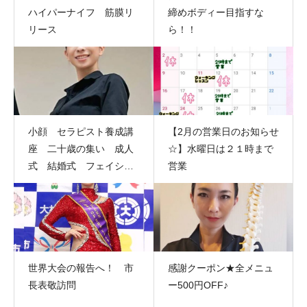
ハイパーナイフ 筋膜リ
締めボディー目指すな
リース
ら！！
小顔 セラピスト養成講
【2月の営業日のお知らせ
座 二十歳の集い 成人
☆】水曜日は２１時まで
式 結婚式 フェイシャ
営業
ルエステ
世界大会の報告へ！ 市
感謝クーポン★全メニュ
長表敬訪問
ー500円OFF♪