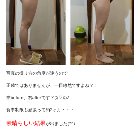
写真の撮り方の角度が違うので
正確ではありませんが、一目瞭然ですよね？！
左before、右afterですヾ(≧▽≦)ﾉ
食事制限も頑張って約2ヶ月・・・
素晴らしい結果
が出ました(^^♪