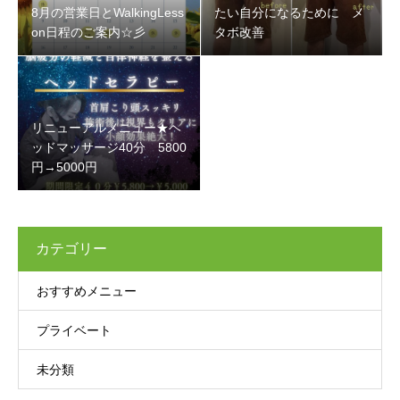
8月の営業日とWalkingLess
たい自分になるために メ
on日程のご案内☆彡
タボ改善
リニューアルメニュー★ヘ
ッドマッサージ40分 5800
円→5000円
カテゴリー
おすすめメニュー
プライベート
未分類