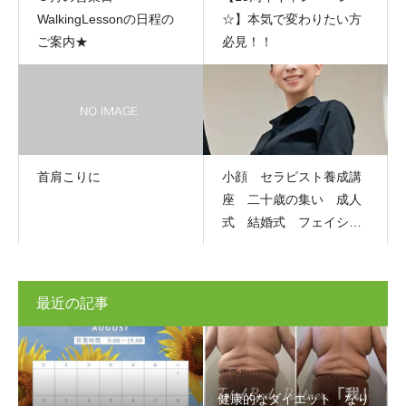
WalkingLessonの日程の
☆】本気で変わりたい方
ご案内★
必見！！
首肩こりに
小顔 セラピスト養成講
座 二十歳の集い 成人
式 結婚式 フェイシャ
ルエステ
最近の記事
健康的なダイエット なり