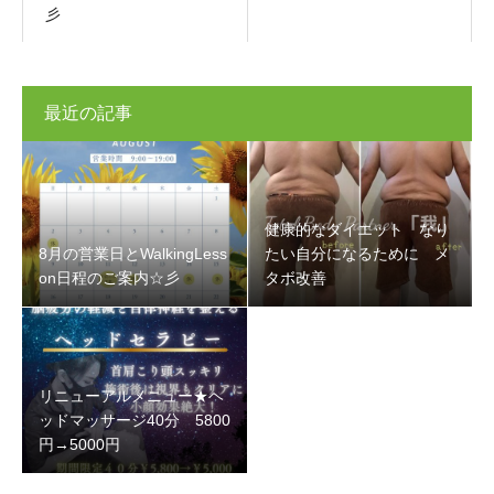
彡
最近の記事
健康的なダイエット なり
8月の営業日とWalkingLess
たい自分になるために メ
on日程のご案内☆彡
タボ改善
リニューアルメニュー★ヘ
ッドマッサージ40分 5800
円→5000円