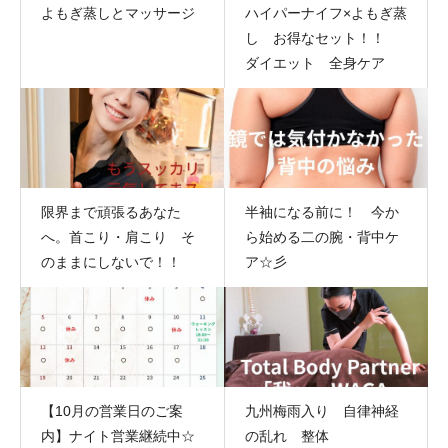
よもぎ蒸しとマッサージ
ハイパーナイフ×よもぎ蒸
し お得なセット！！
ダイエット 全身ケア
限界まで頑張るあなた
半袖になる前に！ 今か
へ。首こり・肩こり そ
ら始める二の腕・背中ケ
のままにしないで！！
ア☆彡
【10月の営業日のご案
九州梅雨入り 自律神経
内】ナイト営業継続中☆
の乱れ 整体