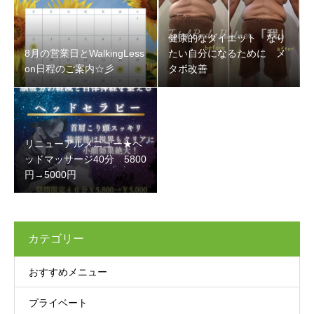
健康的なダイエット なり
8月の営業日とWalkingLess
たい自分になるために メ
on日程のご案内☆彡
タボ改善
リニューアルメニュー★ヘ
ッドマッサージ40分 5800
円→5000円
カテゴリー
おすすめメニュー
プライベート