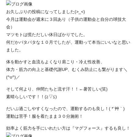
お久しぶりの投稿になってしました(>_<)
今月は運動会が週末に３回あり（子供の運動会と自分の球技大
会）
マツモトは慌ただしい休日ばかりでした。
何だかバタバタな１０月でしたが、運動って本当にいいなと思い
ました。
体を動かすと血流もよくなり肩こり・冷え性改善、
体力・筋力の向上と基礎代謝UP、むくみ防止にも繋がります＼
(^o^)／
そして何より、仲間たちと流す汗！！←暑苦しい(笑)
素晴らしいです！！(≧▽≦)
だいぶ過ごしやすくなったので、運動するのも良し！( *´艸｀)
運動は苦手！服を着たまま３０分施術！
効率よく筋力を手にいれたい方は『マグフォース』するも良し！