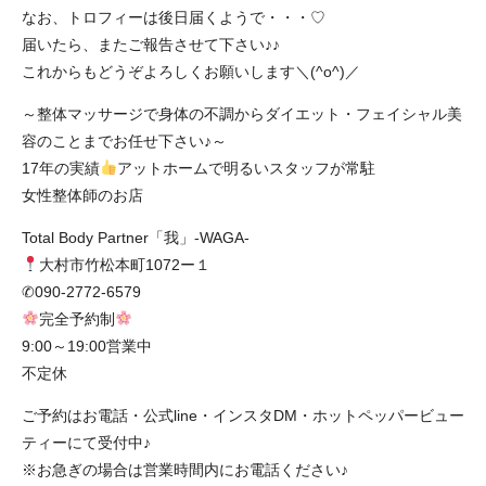
なお、トロフィーは後日届くようで・・・♡
届いたら、またご報告させて下さい♪♪
これからもどうぞよろしくお願いします＼(^o^)／
～整体マッサージで身体の不調からダイエット・フェイシャル美
容のことまでお任せ下さい♪～
17年の実績
アットホームで明るいスタッフが常駐
女性整体師のお店
Total Body Partner「我」-WAGA-
大村市竹松本町1072ー１
✆090-2772-6579
完全予約制
9:00～19:00営業中
不定休
ご予約はお電話・公式line・インスタDM・ホットペッパービュー
ティーにて受付中♪
※お急ぎの場合は営業時間内にお電話ください♪