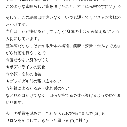
このような素晴らしい賞を頂けたこと、本当に光栄です(*’▽’)°˖✧
そして、この結果は間違いなく、いつも通ってくださるお客様の
おかげです。
当店は、ただ痩せるだけではなく“身体の土台から整える”ことも
大切にしています。
整体師だからこそわかる身体の構造、筋膜・姿勢・歪みまで見な
がら施術を行うことで
☆痩せやすい身体づくり
★ボディラインの変化
☆小顔・姿勢の改善
★ブライダル前の駆け込みケア
☆年齢によるたるみ・疲れ感のケア
など見た目だけでなく、自信が持てる身体へ導けるよう努めてま
いります。
今回の受賞を励みに、これからもお客様に喜んで頂ける
サロンをめざしていきたいと思います( *´艸｀)