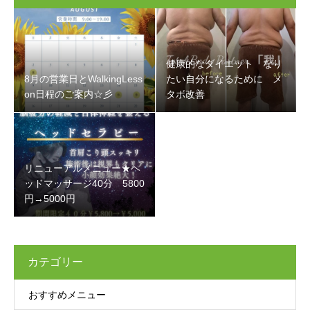
健康的なダイエット なり
8月の営業日とWalkingLess
たい自分になるために メ
on日程のご案内☆彡
タボ改善
リニューアルメニュー★ヘ
ッドマッサージ40分 5800
円→5000円
カテゴリー
おすすめメニュー