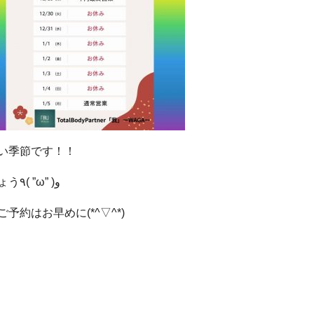
い季節です！！
しっかりケアして年末年始に備えましょう٩( ”ω” )و
約はお早めに(*^▽^*)