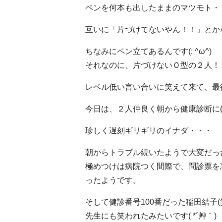
ペンを何本も出したままのマツモト・
互いに「片づけてないやん！！」とかな
ちなみにペン立てあるんです(; ^ω^)
それなのに、片づけないＯ型の２人！
レベル低い言い合いに笑えて来て、最
今日は、２人仲良く朝から健康診断に(*’
珍しく遅刻ギリギリのイナダ・・・
朝からトラブル続いたようで大変だっ
極めつけは病院つく間際で、問診票を
ったようです。
そして健診番号100番だった稲田結子(
先生にも笑われたみたいです( *´艸｀)