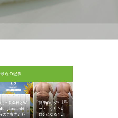
最近の記事
8月の営業日とW
健康的なダイエ
alkingLesson日
ット なりたい
程のご案内☆彡
自分になるため