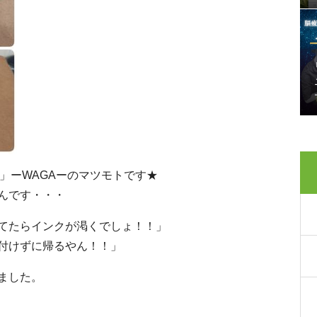
er「我」ーWAGAーのマツモトです★
んです・・・
てたらインクが渇くでしょ！！」
付けずに帰るやん！！」
ました。