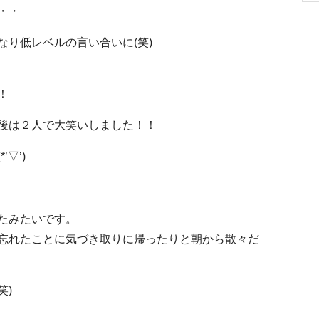
・・
り低レベルの言い合いに(笑)
！
後は２人で大笑いしました！！
▽’)
たみたいです。
忘れたことに気づき取りに帰ったりと朝から散々だ
笑)