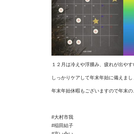
１２月は冷えや浮腫み、疲れが出やす
年末年始休暇もございますので年末のご予
#大村市我
#稲田結子
#言い合い