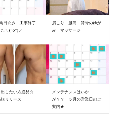
営業日☆彡 工事終了
肩こり 腰痛 背骨のゆが
た＼(^o^)／
み マッサージ
を出したい方必見☆
メンテナンスはいか
筋膜リリース
が？？ ５月の営業日のご
案内★