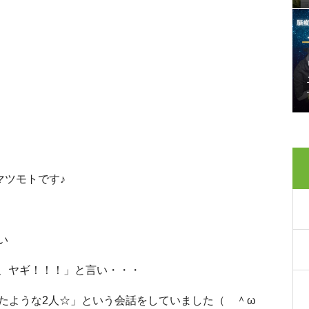
ーのマツモトです♪
い
、ヤギ！！！」と言い・・・
似たような2人☆」という会話をしていました（ ＾ω