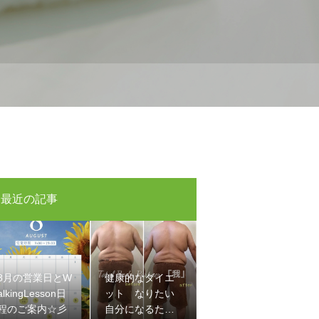
最近の記事
8月の営業日とW
健康的なダイエ
alkingLesson日
ット なりたい
程のご案内☆彡
自分になるため