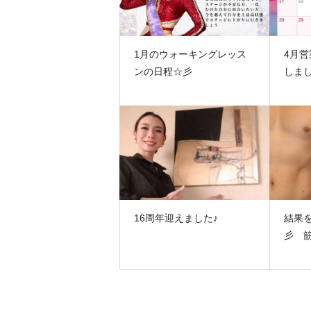
1月のウォーキングレッス
4月
ンの日程☆彡
しまし
16周年迎えました♪
結果
彡 