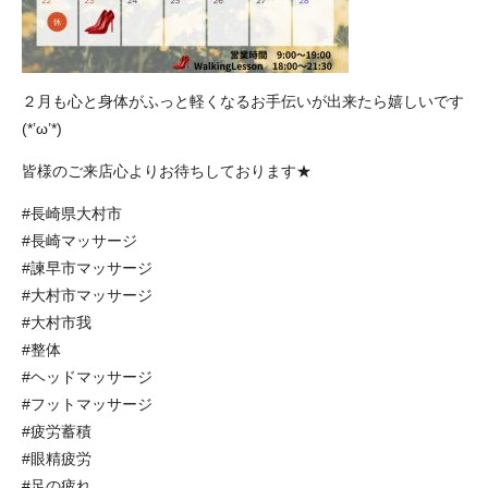
２月も心と身体がふっと軽くなるお手伝いが出来たら嬉しいです
(*’ω’*)
皆様のご来店心よりお待ちしております★
#長崎県大村市
#長崎マッサージ
#諫早市マッサージ
#大村市マッサージ
#大村市我
#整体
#ヘッドマッサージ
#フットマッサージ
#疲労蓄積
#眼精疲労
#足の疲れ