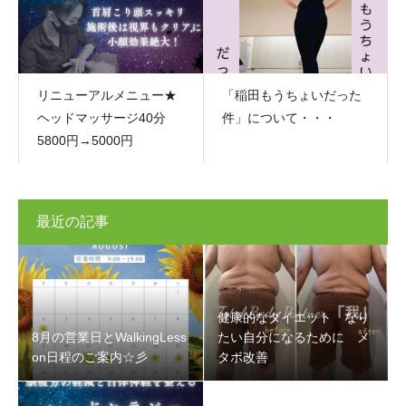
リニューアルメニュー★
「稲田もうちょいだった
ヘッドマッサージ40分
件」について・・・
5800円→5000円
最近の記事
健康的なダイエット なり
8月の営業日とWalkingLess
たい自分になるために メ
on日程のご案内☆彡
タボ改善