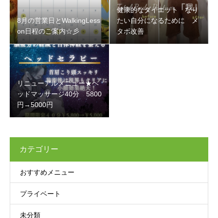
健康的なダイエット なり
8月の営業日とWalkingLess
たい自分になるために メ
on日程のご案内☆彡
タボ改善
リニューアルメニュー★ヘ
ッドマッサージ40分 5800
円→5000円
カテゴリー
おすすめメニュー
プライベート
未分類