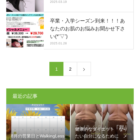
2025.03.19
卒業・入学シーズン到来！！！あ
なたのお肌のお悩みお聞かせ下さ
い(*’▽’)
2025.01.28
1
2
最近の記事
健康的なダイエット なり
8月の営業日とWalkingLess
たい自分になるために メ