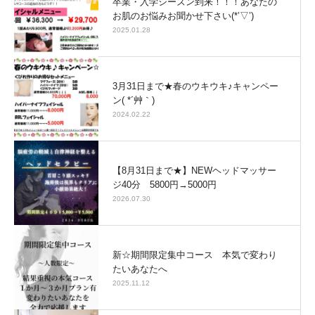
卒業・入学シーズン到来！！！あなたの
お肌のお悩みお聞かせ下さい(*’▽’)
2025.01.28
3月31日まで★春のウキウキ♪キャンペー
ン( *´艸｀)
2024.02.22
【8月31日まで★】NEWヘッドマッサー
ジ40分 5800円→5000円
2026.07.30
新☆期間限定集中コース 本気で変わり
たいあなたへ
2025.11.12