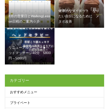
健康的なダイエット なり
8月の営業日とWalkingLess
たい自分になるために メ
on日程のご案内☆彡
タボ改善
リニューアルメニュー★ヘ
ッドマッサージ40分 5800
円→5000円
カテゴリー
おすすめメニュー
プライベート