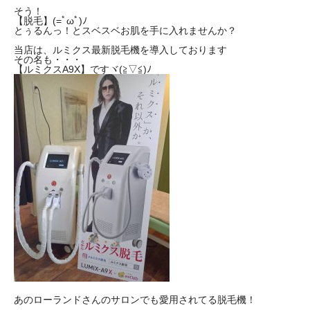
そう！
【脱毛】(=ﾟωﾟ)ﾉ
とぅるんっ！とスベスベお肌を手に入れませんか？
当店は、ルミクス最新脱毛機を導入しております
その名も・・・
【ルミクスA9X】ですヾ(≧▽≦)ﾉ
あのローランドさんのサロンでも愛用されてる脱毛機！