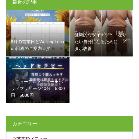
最近の記事
健康的なダイエット なり
8月の営業日とWalkingLess
たい自分になるために メ
on日程のご案内☆彡
タボ改善
リニューアルメニュー★ヘ
ッドマッサージ40分 5800
円→5000円
カテゴリー
おすすめメニュー