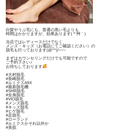
白髪やうぶ毛にも、普通の黒い毛よりも
時間はかかりますが、効果あります( *´艸｀)
当店ではレディースだけでなく、
メンズ・キッズ（お電話にてご確認ください）の
脱毛も行っております(@^^)/~~~
まずはカウンセリングだけでも可能ですので
ご予約下さい♪
お待ちしております
#大村脱毛
#長崎脱毛
#ルミクスA9X
#最新脱毛機
#SHR脱毛
#全身脱毛
#VIO脱毛
#メンズ脱毛
#キッズ脱毛
#ヒゲ脱毛
#足脱毛
#ローランド
#ルミクスかそれ以外か
#美肌