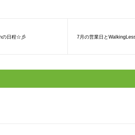
sonの日程☆彡
7月の営業日とWalkingLe