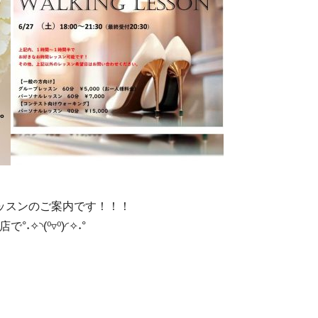
ッスンのご案内です！！！
✧◝(⁰▿⁰)◜✧˖°