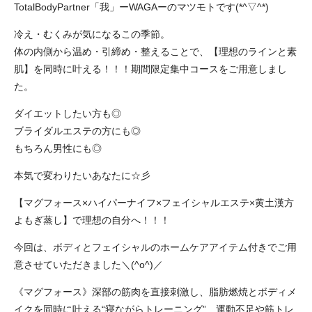
TotalBodyPartner「我」ーWAGAーのマツモトです(*^▽^*)
冷え・むくみが気になるこの季節。
体の内側から温め・引締め・整えることで、【理想のラインと素
肌】を同時に叶える！！！期間限定集中コースをご用意しまし
た。
ダイエットしたい方も◎
ブライダルエステの方にも◎
もちろん男性にも◎
本気で変わりたいあなたに☆彡
【マグフォース×ハイパーナイフ×フェイシャルエステ×黄土漢方
よもぎ蒸し】で理想の自分へ！！！
今回は、ボディとフェイシャルのホームケアアイテム付きでご用
意させていただきました＼(^o^)／
《マグフォース》深部の筋肉を直接刺激し、脂肪燃焼とボディメ
イクを同時に叶える“寝ながらトレーニング” 運動不足や筋トレ