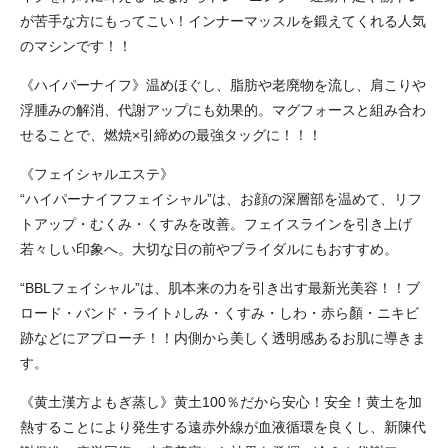
が苦手な方にもってこい！インナーマッスルを鍛えてくれる人気
のマシンです！！
《ハイパーナイフ》温めほぐし、脂肪や老廃物を流し、肩こりや
浮腫みの解消、代謝アップにも効果的。マグフォースと組み合わ
せることで、燃焼×引締めの最強タッグに！！！
《フェイシャルエステ》
“ハイパーナイフフェイシャル”は、お顔の深層部を温めて、リフ
トアップ・むくみ・くすみを改善。フェイスラインを引き上げ
若々しい印象へ。大切な日の前やブライダルにもおすすめ。
“BBLフェイシャル”は、肌本来の力を引き出す最新光美容！！ブ
ロード・バンド・ライト♪しみ・くすみ・しわ・赤ら顏・ニキビ
跡などにアプローチ！！内側から美しく透明感あるお肌に導きま
す。
《黄土漢方よもぎ蒸し》黄土100％だから安心！安全！黄土を加
熱することにより発生する遠赤外線が血液循環を良くし、新陳代