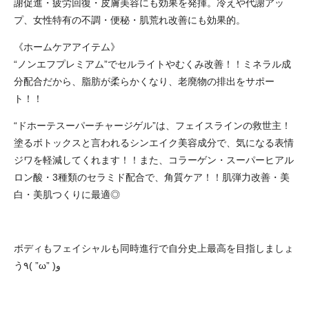
謝促進・疲労回復・皮膚美容にも効果を発揮。冷えや代謝アッ
プ、女性特有の不調・便秘・肌荒れ改善にも効果的。
《ホームケアアイテム》
“ノンエフプレミアム”でセルライトやむくみ改善！！ミネラル成
分配合だから、脂肪が柔らかくなり、老廃物の排出をサポー
ト！！
“ドホーテスーパーチャージゲル”は、フェイスラインの救世主！
塗るボトックスと言われるシンエイク美容成分で、気になる表情
ジワを軽減してくれます！！また、コラーゲン・スーパーヒアル
ロン酸・3種類のセラミド配合で、角質ケア！！肌弾力改善・美
白・美肌つくりに最適◎
ボディもフェイシャルも同時進行で自分史上最高を目指しましょ
う٩( ”ω” )و