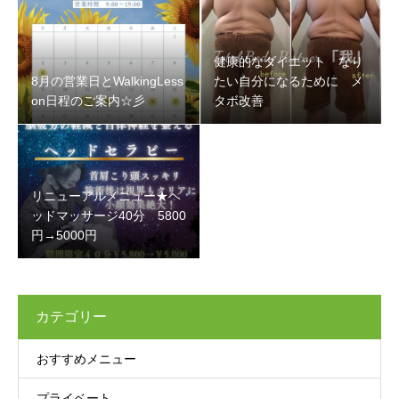
健康的なダイエット なり
8月の営業日とWalkingLess
たい自分になるために メ
on日程のご案内☆彡
タボ改善
リニューアルメニュー★ヘ
ッドマッサージ40分 5800
円→5000円
カテゴリー
おすすめメニュー
プライベート