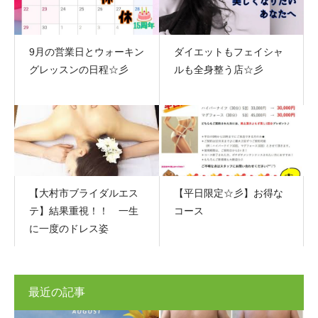
9月の営業日とウォーキン
ダイエットもフェイシャ
グレッスンの日程☆彡
ルも全身整う店☆彡
【大村市ブライダルエス
【平日限定☆彡】お得な
テ】結果重視！！ 一生
コース
に一度のドレス姿
最近の記事