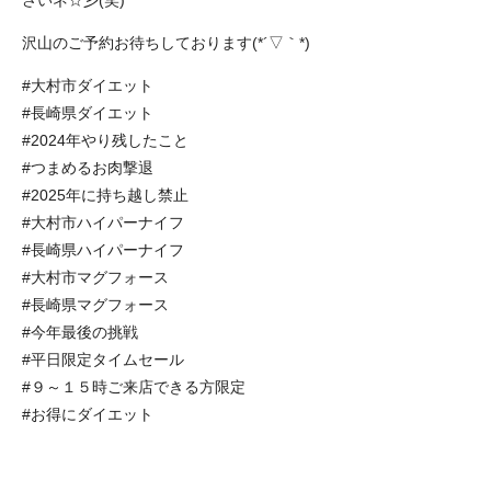
さいネ☆彡(笑)
沢山のご予約お待ちしております(*´▽｀*)
#大村市ダイエット
#長崎県ダイエット
#2024年やり残したこと
#つまめるお肉撃退
#2025年に持ち越し禁止
#大村市ハイパーナイフ
#長崎県ハイパーナイフ
#大村市マグフォース
#長崎県マグフォース
#今年最後の挑戦
#平日限定タイムセール
#９～１５時ご来店できる方限定
#お得にダイエット