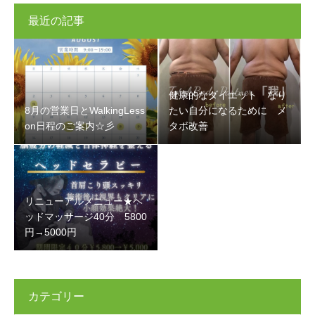
最近の記事
健康的なダイエット なり
8月の営業日とWalkingLess
たい自分になるために メ
on日程のご案内☆彡
タボ改善
リニューアルメニュー★ヘ
ッドマッサージ40分 5800
円→5000円
カテゴリー