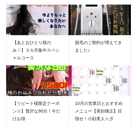
【あとおひとり様の
脱毛のご契約が増えてき
み！】３カ月集中スペシ
ました♪
ャルコース
【リピート様限定クーポ
10月の営業日とおすすめ
ン☆】贅沢な90分！今だ
メニュー【美顔矯正】目
けお得
指せ！小顔美人☆彡