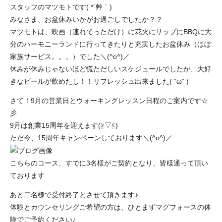
スタッフのマツモトです( *´艸｀)
みなさま、お盆休みいかがお過ごしでしたか？？
マツモトは、映画（連れてっただけ）に花火にサップにBBQに大
分のハーモニーランドに行ってきたりと充実したお盆休み（ほぼ
家族サービス。。。）でした＼(^o^)／
休みが休みじゃないほど慌ただしいスケジュールでしたが、大好
きなビールが飲めたし！！リフレッシュ出来ました( ”ω” )
さて！9月の営業日とウォーキングレッスン日程のご案内です☆
彡
9月は創業15周年を迎えます(≧▽≦)
ただ今、15周年キャンペーンしております＼(^o^)／
こちらのコース、すでに3名様がご契約となり、皆様通って頂い
ております
あと二名様で受付終了とさせて頂きます♪
体験とカウンセリングご希望の方は、ひとまずマグフォースの体
験でご予約ください♪