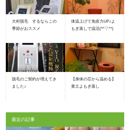
大村脱毛 するならこの
体温上げて免疫力UP♪よ
季節がおススメ
もぎ蒸しで温活(*^▽^*)
脱毛のご契約が増えてき
【身体の芯から温める】
ました♪
黄土よもぎ蒸し
最近の記事