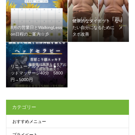
健康的なダイエット なり
8月の営業日とWalkingLess
たい自分になるために メ
on日程のご案内☆彡
タボ改善
リニューアルメニュー★ヘ
ッドマッサージ40分 5800
円→5000円
カテゴリー
おすすめメニュー
プライベート