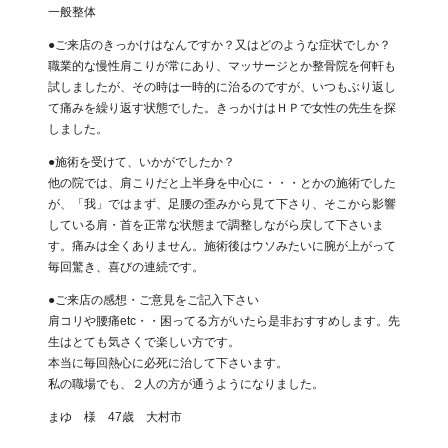
一般整体
●ご来店のきっかけはなんですか？又はどのような症状でしか？
職業的な慢性肩こりが常にあり、マッサージとか整骨院を何軒も
試しましたが、その時は一時的に治るのですが、いつもぶり返し
て痛みを繰り返す状態でした。きっかけはＨＰで女性の先生を探
しました。
●施術を受けて、いかがでしたか？
他の院では、肩こりだと上半身を中心に・・・とかの施術でした
が、「我」ではまず、足腰の歪みから見て下さり、そこから影響
している肩・首を正常な状態まで調整しながら戻して下さいま
す。痛みは全くありません。施術後はウソみたいに腕が上がって
毎回驚き、喜びの連続です。
●ご来店の感想・ご意見をご記入下さい
肩コリや腰痛etc・・困ってる方がいたら是非おすすめします。先
生はとても気さくで楽しい方です。
本当に毎回熱心に必死に治して下さいます。
私の職場でも、２人の方が通うようになりました。
まゆ 様 47歳 大村市