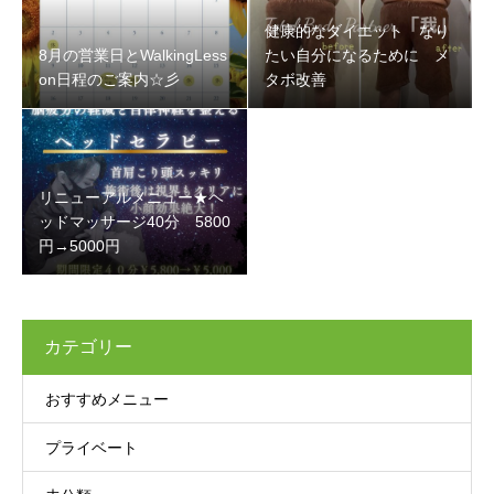
健康的なダイエット なり
8月の営業日とWalkingLess
たい自分になるために メ
on日程のご案内☆彡
タボ改善
リニューアルメニュー★ヘ
ッドマッサージ40分 5800
円→5000円
カテゴリー
おすすめメニュー
プライベート