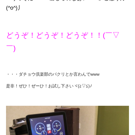
(^o^)丿
どうぞ！どうぞ！どうぞ！！(￣▽
￣)
・・・ダチョウ倶楽部のパクリとか言わんでwww
是非！ぜひ！ぜーひ！お試し下さいヾ(≧▽≦)ﾉ