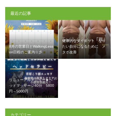
最近の記事
健康的なダイエット なり
8月の営業日とWalkingLess
たい自分になるために メ
on日程のご案内☆彡
タボ改善
リニューアルメニュー★ヘ
ッドマッサージ40分 5800
円→5000円
カテゴリー