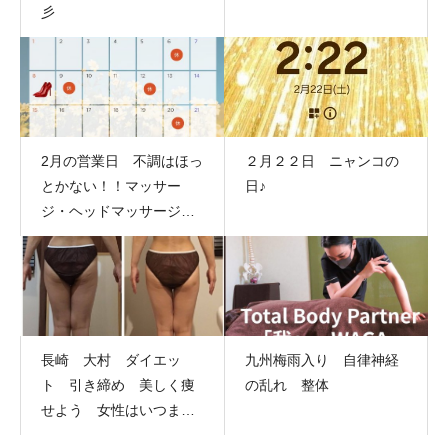
彡
2月の営業日 不調はほっ
２月２２日 ニャンコの
とかない！！マッサー
日♪
ジ・ヘッドマッサージ・
フットマッサージ・整体
でしっかりメンテ☆彡
長崎 大村 ダイエッ
九州梅雨入り 自律神経
ト 引き締め 美しく痩
の乱れ 整体
せよう 女性はいつまで
も輝ける