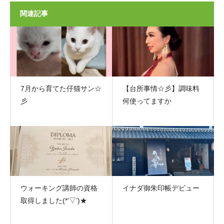
関連記事
7月から育てた仔猫サン☆
【台所事情☆彡】調味料
彡
何使ってますか
ウォーキング講師の資格
イナダ御朱印帳デビュー
取得しました(*’▽’)★