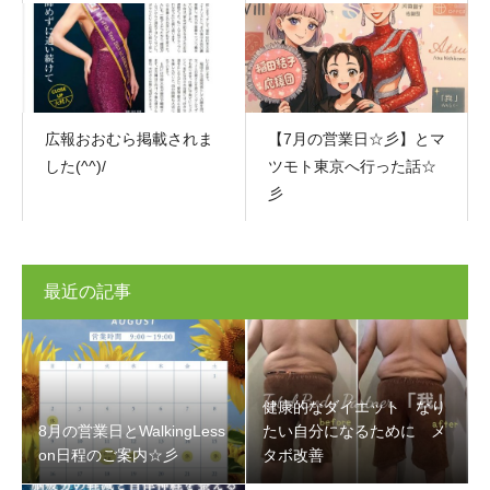
広報おおむら掲載されま
【7月の営業日☆彡】とマ
した(^^)/
ツモト東京へ行った話☆
彡
最近の記事
健康的なダイエット なり
8月の営業日とWalkingLess
たい自分になるために メ
on日程のご案内☆彡
タボ改善