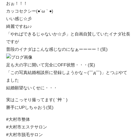
おぉ！！！
カッコセクシー(●´ω｀●)
いい感じ☆彡
綺麗ですね♪♪
「やればできるじゃないか☆彡」と自画自賛していたイナダ社長
ですが
普段のイナダはこんな感じなのになぁーーーー！(笑)
足も大の字に開いて完全にOFF状態・・・(笑)
「この写真結婚相談所に登録しようかな～(￣д￣)」とつぶやて
ました
結婚願望ないくせに・・・
実はこっそり撮ってます( ´艸｀)
勝手にUPしちゃおう(笑)
#大村市整体
#大村市エステサロン
#大村市脱毛サロン