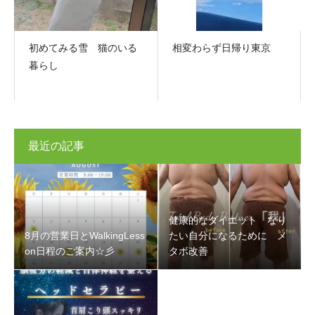
初めてみる雪 猫のいる
相変わらず日帰り東京
暮らし
最近の記事
健康的なダイエット なり
8月の営業日とWalkingLess
たい自分になるために メ
on日程のご案内☆彡
タボ改善