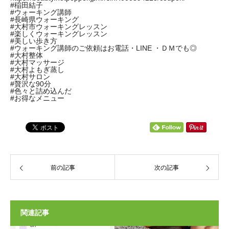
#稲田結子
#ウォーキング講師
#長崎県ウォーキング
#大村市ウォーキングレッスン
#楽しくウォーキングレッスン
#美しい歩き方
#ウォーキング講師のご依頼はお電話・LINE ・ＤＭでも◎
#大村整体
#大村マッサージ
#大村よもぎ蒸し
#大村サロン
#贅沢な90分
#色々と詰め込んだ
#お得なメニュー
前の記事
次の記事
関連記事