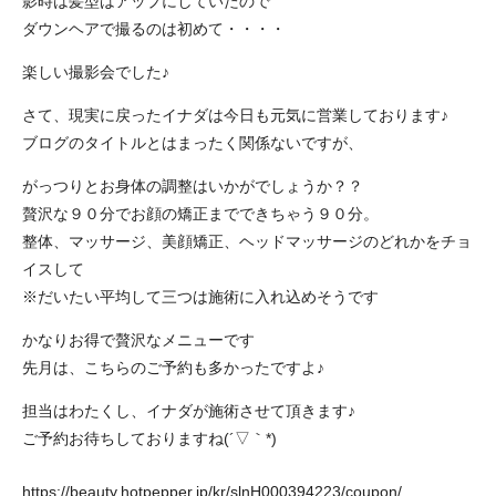
影時は髪型はアップにしていたので
ダウンヘアで撮るのは初めて・・・・
楽しい撮影会でした♪
さて、現実に戻ったイナダは今日も元気に営業しております♪
ブログのタイトルとはまったく関係ないですが、
がっつりとお身体の調整はいかがでしょうか？？
贅沢な９０分でお顔の矯正までできちゃう９０分。
整体、マッサージ、美顔矯正、ヘッドマッサージのどれかをチョ
イスして
※だいたい平均して三つは施術に入れ込めそうです
かなりお得で贅沢なメニューです
先月は、こちらのご予約も多かったですよ♪
担当はわたくし、イナダが施術させて頂きます♪
ご予約お待ちしておりますね(´▽｀*)
https://beauty.hotpepper.jp/kr/slnH000394223/coupon/