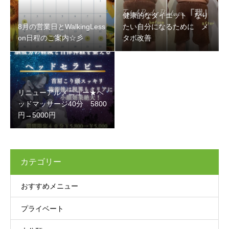
健康的なダイエット なり
8月の営業日とWalkingLess
たい自分になるために メ
on日程のご案内☆彡
タボ改善
リニューアルメニュー★ヘ
ッドマッサージ40分 5800
円→5000円
カテゴリー
おすすめメニュー
プライベート