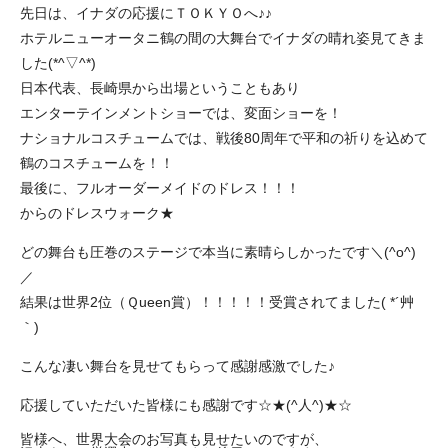
先日は、イナダの応援にＴＯＫＹＯへ♪♪
ホテルニューオータニ鶴の間の大舞台でイナダの晴れ姿見てきま
した(*^▽^*)
日本代表、長崎県から出場ということもあり
エンターテインメントショーでは、変面ショーを！
ナショナルコスチュームでは、戦後80周年で平和の祈りを込めて
鶴のコスチュームを！！
最後に、フルオーダーメイドのドレス！！！
からのドレスウォーク★
どの舞台も圧巻のステージで本当に素晴らしかったです＼(^o^)
／
結果は世界2位（Ｑueen賞）！！！！！受賞されてました( *´艸
｀)
こんな凄い舞台を見せてもらって感謝感激でした♪
応援していただいた皆様にも感謝です☆★(^人^)★☆
皆様へ、世界大会のお写真も見せたいのですが、