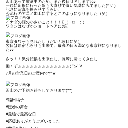
沢山あって厳選中のため、また後日ＵＰしますね♪
一緒に応援に行った娘も大喜びで食い気味にみてました(*’▽’)
記念に写真を撮らせてもらい、
今流行のアニメ加工にするとこのようになりました（笑）
イナダの顔の小さいこと！！！Σ（・□・；）
ワタシはなぜかショートヘアに(笑)
東京タワーも見れたし（だいぶ遠目に笑）
翌日は原宿ぶらりも出来て、最高の日＆満足な東京旅になりまし
た♪♪
さッ！！気分転換も出来たし、長崎に帰ってきたし
働くぞぉぉぉぉぉぉぉぉぉぉぉぉぉ( ”ω” )/
7月の営業日のご案内です★
沢山のご予約お待ちしております(^^)
#稲田結子
#圧巻の舞台
#最強で最高な日
#応援ありがとうございました