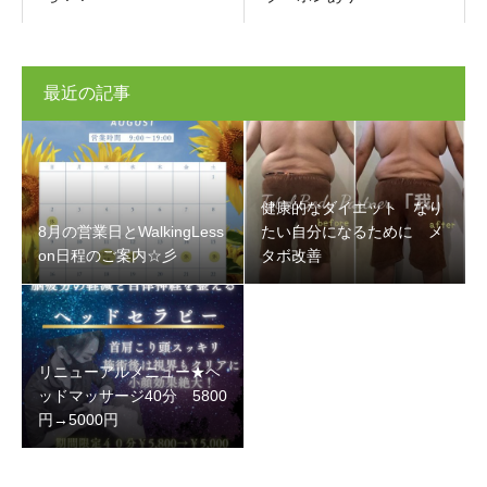
最近の記事
健康的なダイエット なり
8月の営業日とWalkingLess
たい自分になるために メ
on日程のご案内☆彡
タボ改善
リニューアルメニュー★ヘ
ッドマッサージ40分 5800
円→5000円