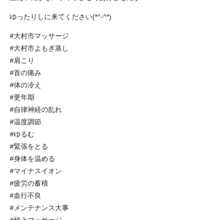
ゆったりしに来てください(*^-^*)
#大村市マッサージ
#大村市よもぎ蒸し
#肩こり
#首の痛み
#体の冷え
#更年期
#自律神経の乱れ
#温度調節
#ゆるむ
#緊張をとる
#身体を温める
#マイナスイオン
#疲労の蓄積
#血行不良
#メンテナンス大事