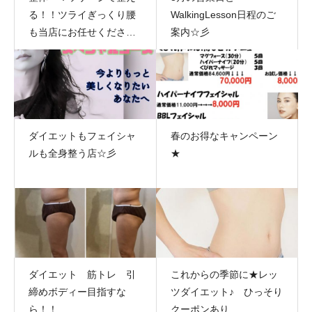
る！！ツライぎっくり腰
WalkingLesson日程のご
も当店にお任せください
案内☆彡
☆彡
ダイエットもフェイシャ
春のお得なキャンペーン
ルも全身整う店☆彡
★
ダイエット 筋トレ 引
これからの季節に★レッ
締めボディー目指すな
ツダイエット♪ ひっそり
ら！！
クーポンあり