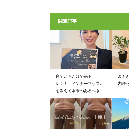
関連記事
寝ているだけで筋ト
よも
レ？！ インナーマッスル
内浄
を鍛えて本来のあるべきボ
ディへ！！！