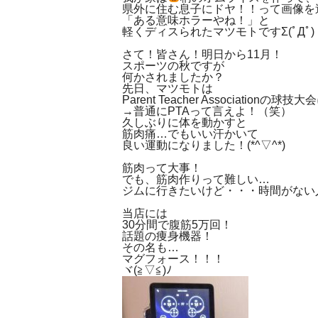
県外に住む息子にドヤ！！って画像を
「ある意味ホラーやね！」と
軽くディスられたマツモトですΣ(ﾟДﾟ)
さて！皆さん！明日から11月！
スポーツの秋ですが
何かされましたか？
先日、マツモトは
Parent Teacher Association
→普通にPTAって言えよ！（笑）
久しぶりに体を動かすと
筋肉痛…でもいい汗かいて
良い運動になりました！(*^▽^*)
筋肉って大事！
でも、筋肉作りって難しい…
ジムに行きたいけど・・・時間がない
当店には
30分間で腹筋5万回！
話題の痩身機器！
その名も…
マグフォース！！！
ヾ(≧▽≦)ﾉ