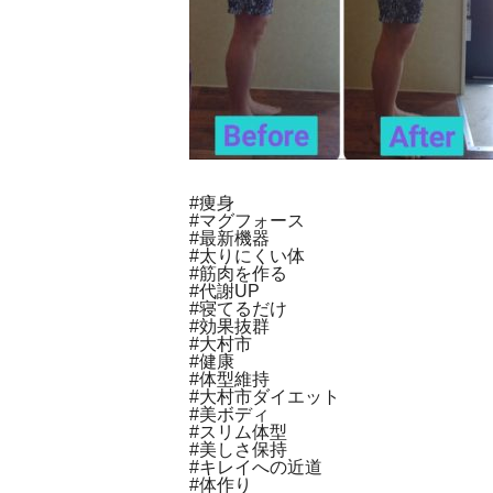
#痩身
#マグフォース
#最新機器
#太りにくい体
#筋肉を作る
#代謝UP
#寝てるだけ
#効果抜群
#大村市
#健康
#体型維持
#大村市ダイエット
#美ボディ
#スリム体型
#美しさ保持
#キレイへの近道
#体作り