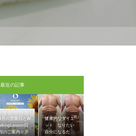
最近の記事
8月の営業日とW
健康的なダイエ
alkingLesson日
ット なりたい
程のご案内☆彡
自分になるため