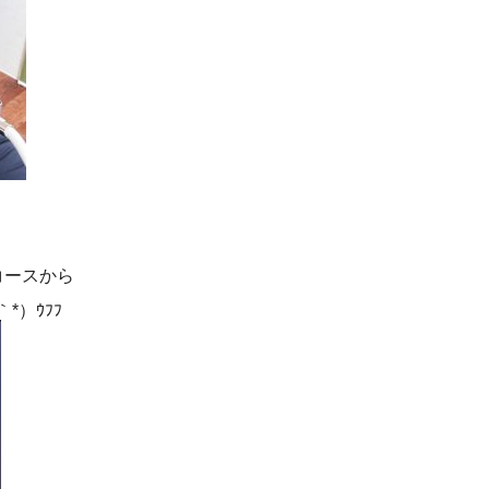
コースから
*）ｳﾌﾌ