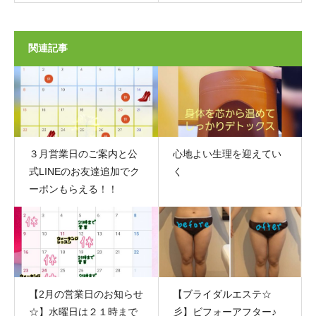
関連記事
３月営業日のご案内と公
心地よい生理を迎えてい
式LINEのお友達追加でク
く
ーポンもらえる！！
【2月の営業日のお知らせ
【ブライダルエステ☆
☆】水曜日は２１時まで
彡】ビフォーアフター♪