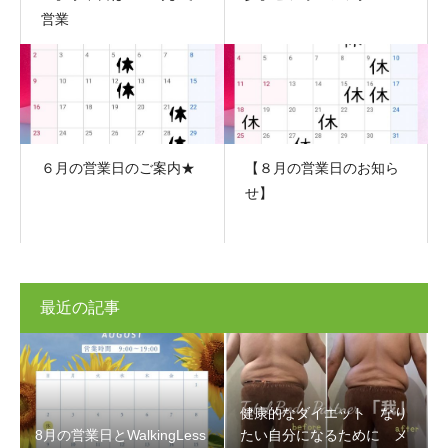
営業
６月の営業日のご案内★
【８月の営業日のお知ら
せ】
最近の記事
健康的なダイエット なり
8月の営業日とWalkingLess
たい自分になるために メ