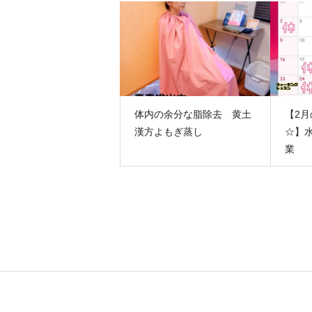
体内の余分な脂除去 黄土
【2
漢方よもぎ蒸し
☆】
業