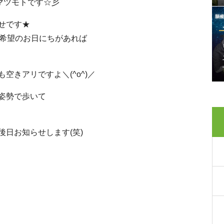
A－のマツモトです☆彡
せです★
ご希望のお日にちがあれば
空きアリですよ＼(^o^)／
姿勢で歩いて
日お知らせします(笑)