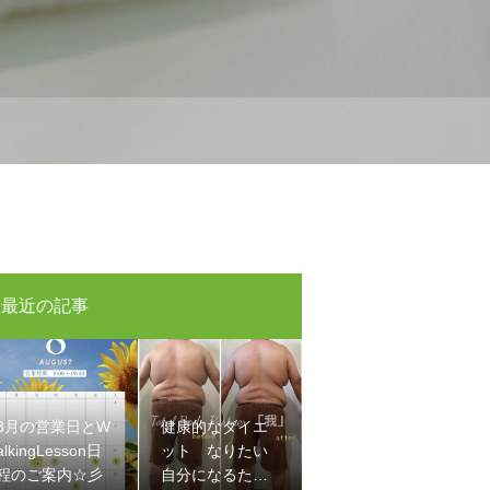
最近の記事
8月の営業日とW
健康的なダイエ
alkingLesson日
ット なりたい
程のご案内☆彡
自分になるため