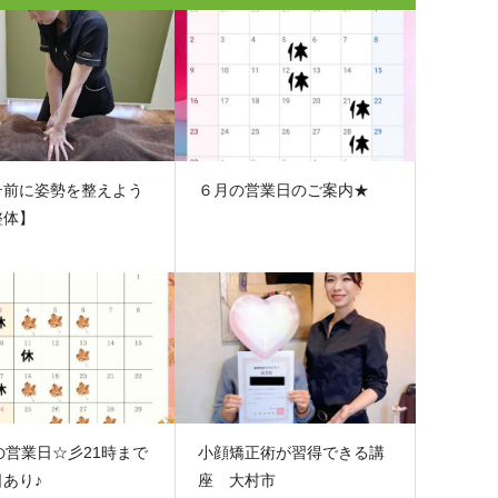
テ前に姿勢を整えよう
６月の営業日のご案内★
整体】
の営業日☆彡21時まで
小顔矯正術が習得できる講
あり♪
座 大村市