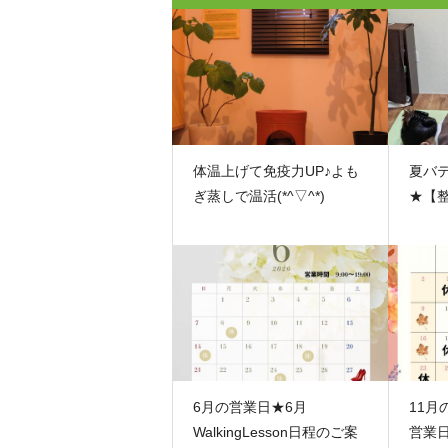
体温上げて免疫力UP♪よも
夏バ
ぎ蒸しで温活(*^▽^*)
★【
6月の営業日★6月
11月
WalkingLesson日程のご案
営業日