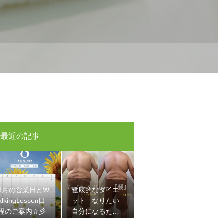
最近の記事
8月の営業日とW
健康的なダイエ
alkingLesson日
ット なりたい
程のご案内☆彡
自分になるため