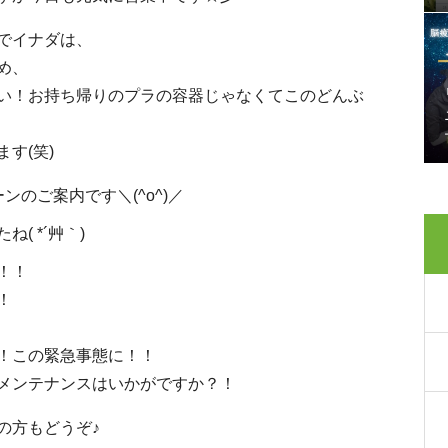
でイナダは、
め、
い！お持ち帰りのプラの容器じゃなくてこのどんぶ
す(笑)
のご案内です＼(^o^)／
( *´艸｀)
！！
！
！この緊急事態に！！
メンテナンスはいかがですか？！
の方もどうぞ♪